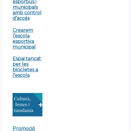
esportius i
municipals
amb control
d’accés
Crearem
l’escola
esportiva
municipal
Espai tancat
per les
bicicletes a
l’escola
Cultura,
festes i
ciutadania
Promoció