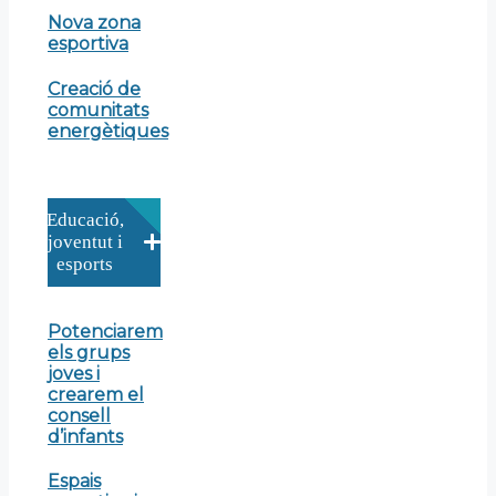
Nova zona
esportiva
Creació de
comunitats
energètiques
Educació,
joventut i
esports
Potenciarem
els grups
joves i
crearem el
consell
d’infants
Espais