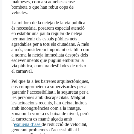
malmeses, com ara aquelles sense
bombeta o que han rebut cops de
vehicles.
La millora de la neteja de la via pública
és necessària, posarem especial atenció
en establir una pauta regular de neteja
per mantenir els espais públics nets i
agradables per a tots els ciutadans. A més
a més, considerem important establir com
a norma la neteja immediata després dels
esdeveniments que puguin embrutar la
via pública, com ara desfilades de reis o
el carnaval.
Pel que fa a les barreres arquitectòniques,
ens comprometem a supervisar-les per a
garantir l’accessibilitat i la seguretat per a
les persones amb discapacitats. Malgrat
les actuacions recents, han deixat indrets
amb incongruències com a la imatge,
zona on la vorera es baixa de nivell, però
la carretera es manté alçada amb
l’
esquena d’ase
de reducció de velocitat,
generant problemes d’accessibilitat i