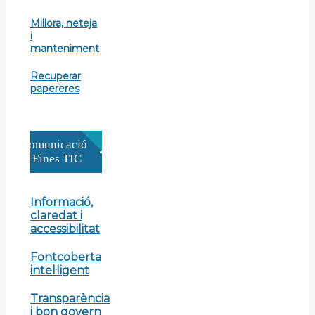
Millora, neteja
i
manteniment
Recuperar
papereres
Comunicació
i Eines TIC
Informació,
claredat i
accessibilitat
Fontcoberta
intel·ligent
Transparència
i bon govern