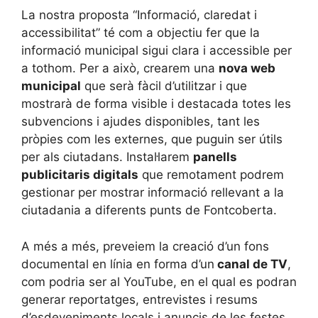
La nostra proposta “Informació, claredat i
accessibilitat” té com a objectiu fer que la
informació municipal sigui clara i accessible per
a tothom. Per a això, crearem una
nova web
municipal
que serà fàcil d’utilitzar i que
mostrarà de forma visible i destacada totes les
subvencions i ajudes disponibles, tant les
pròpies com les externes, que puguin ser útils
per als ciutadans. Instal·larem
panells
publicitaris digitals
que remotament podrem
gestionar per mostrar informació rellevant a la
ciutadania a diferents punts de Fontcoberta.
A més a més, preveiem la creació d’un fons
documental en línia en forma d’un
canal de TV
,
com podria ser al YouTube, en el qual es podran
generar reportatges, entrevistes i resums
d’esdeveniments locals i anuncis de les festes