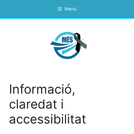
Vés
Menú
al
contingut
Informació,
claredat i
accessibilitat