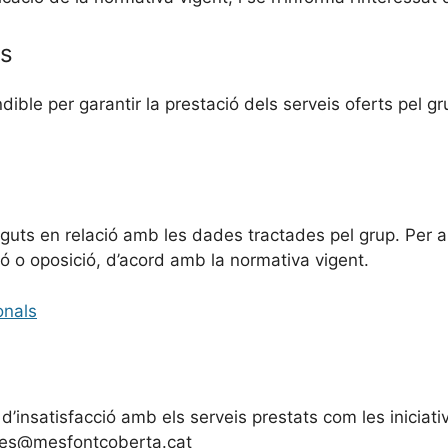
es
le per garantir la prestació dels serveis oferts pel gru
eguts en relació amb les dades tractades pel grup. Per a
ssió o oposició, d’acord amb la normativa vigent.
onals
s d’insatisfacció amb els serveis prestats com les iniciat
 mes@mesfontcoberta.cat