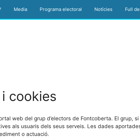
?
Media
Programa electoral
Notícies
Full de
 i cookies
portal web del grup d’electors de Fontcoberta. El grup, 
ves als usuaris dels seus serveis. Les dades aportades p
ocediment o actuació.