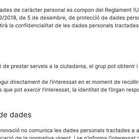
 dades de caràcter personal es compon del Reglament (U
a 3/2018, de 5 de desembre, de protecció de dades person
à la confidencialitat de les dades personals tractades.
i de prestar serveis a la ciutadania, el grup pot obtenir 
ui directament de l’interessat en el moment de recollir-
ets que pot exercir l’interessat, la identitat de l’òrgan r
 de dades
 Innovació no comunica les dades personals tractades a a
ació de la normativa vigent, i se n’informa l’interessat