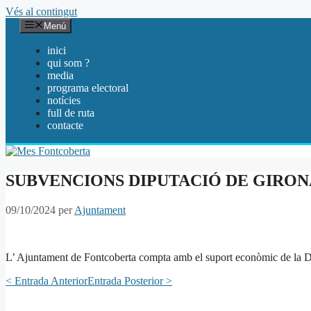
Vés al contingut
Menú
inici
qui som ?
media
programa electoral
notícies
full de ruta
contacte
SUBVENCIONS DIPUTACIÓ DE GIRONA – 
09/10/2024
per
Ajuntament
L’ Ajuntament de Fontcoberta compta amb el suport econòmic de la D
< Entrada Anterior
Entrada Posterior >