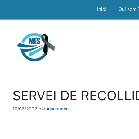
Vés
Inici
Qui som 
al
contingut
SERVEI DE RECOLLI
10/06/2022
per
Ajuntament