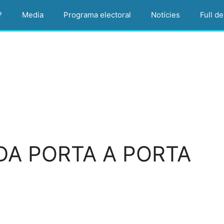
?
Media
Programa electoral
Notícies
Full de
DA PORTA A PORTA