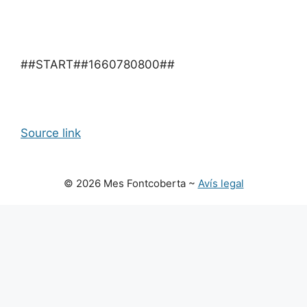
##START##1660780800##
Source link
© 2026 Mes Fontcoberta ~
Avís legal