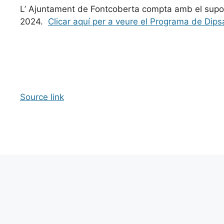
L’ Ajuntament de Fontcoberta compta amb el supor
2024.
Clicar aquí per a veure el Programa de Dips
Source link