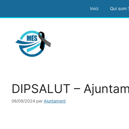
Vés
Inici
Qui som 
al
contingut
DIPSALUT – Ajuntam
06/09/2024
per
Ajuntament