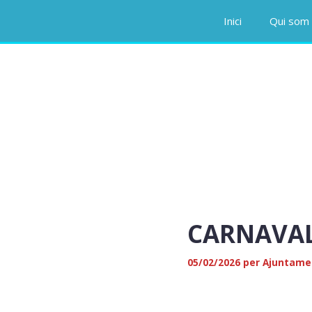
Vés
Inici
Qui som 
al
contingut
CARNAVAL 
05/02/2026
per
Ajuntame