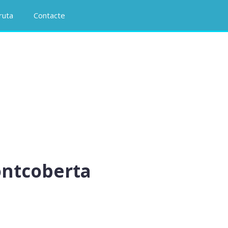
 ruta
Contacte
ontcoberta